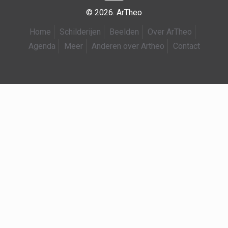
© 2026. ArTheo
Home
Schilderijen
Beelden
Over ArTheo
Agenda
Meer
Anderen over Artheo
Contact