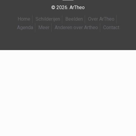
© 2026. ArTheo
Home
Schilderijen
Beelden
Over ArTheo
Agenda
Meer
Anderen over Artheo
Contact