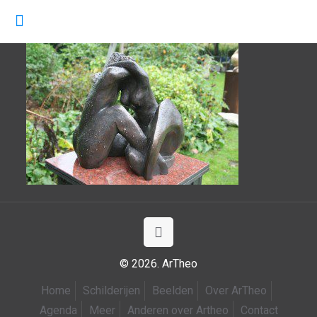
© 2026. ArTheo
Home
Schilderijen
Beelden
Over ArTheo
Agenda
Meer
Anderen over Artheo
Contact