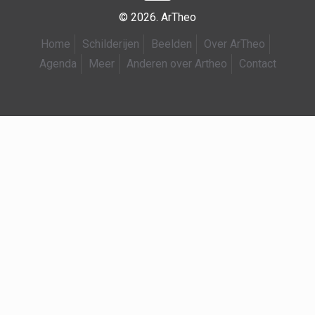
© 2026. ArTheo
Home
Schilderijen
Beelden
Over ArTheo
Agenda
Meer
Anderen over Artheo
Contact