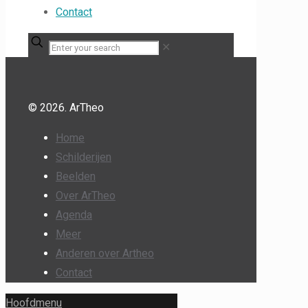
Contact
✕
© 2026. ArTheo
Home
Schilderijen
Beelden
Over ArTheo
Agenda
Meer
Anderen over Artheo
Contact
Hoofdmenu