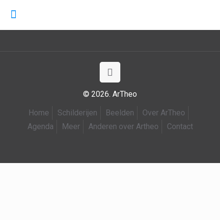
© 2026. ArTheo
Home
Schilderijen
Beelden
Over ArTheo
Agenda
Meer
Anderen over Artheo
Contact