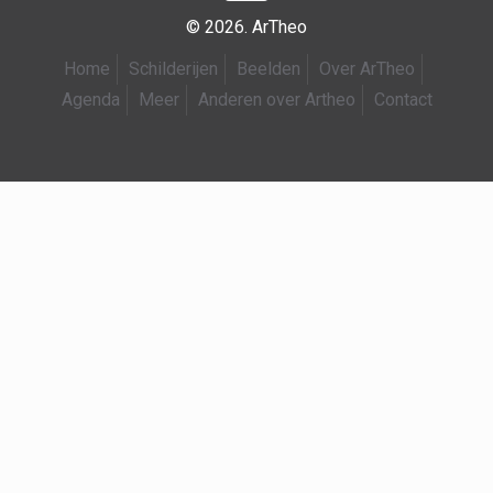
© 2026. ArTheo
Home
Schilderijen
Beelden
Over ArTheo
Agenda
Meer
Anderen over Artheo
Contact