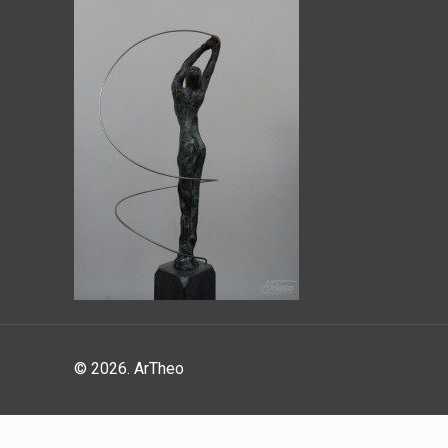
© 2026. ArTheo