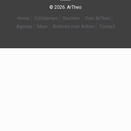
© 2026. ArTheo
Home
Schilderijen
Beelden
Over ArTheo
Agenda
Meer
Anderen over Artheo
Contact