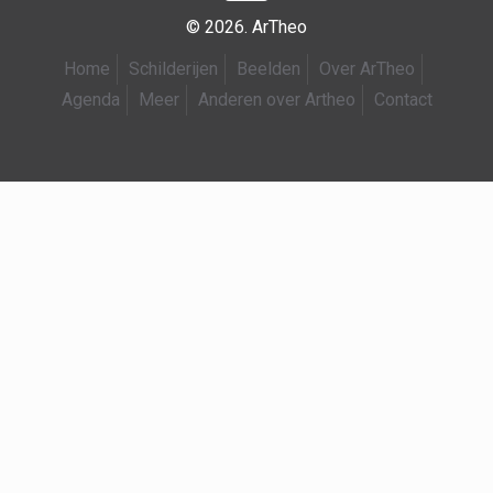
© 2026. ArTheo
Home
Schilderijen
Beelden
Over ArTheo
Agenda
Meer
Anderen over Artheo
Contact