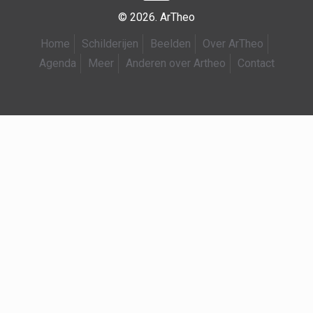
© 2026. ArTheo
Home
Schilderijen
Beelden
Over ArTheo
Agenda
Meer
Anderen over Artheo
Contact