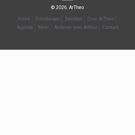
© 2026. ArTheo
Home
Schilderijen
Beelden
Over ArTheo
Agenda
Meer
Anderen over Artheo
Contact