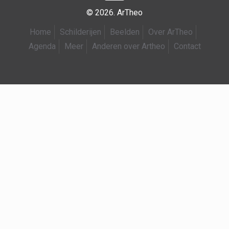
© 2026. ArTheo
Home
Schilderijen
Beelden
Over ArTheo
Agenda
Meer
Anderen over Artheo
Contact