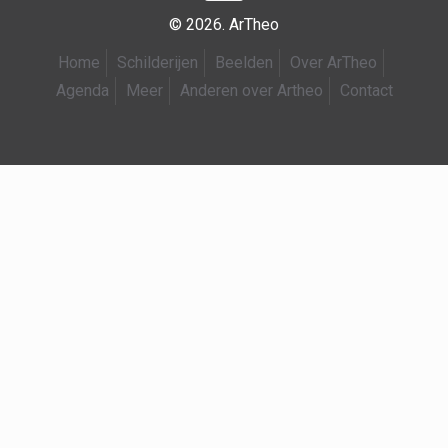
© 2026. ArTheo
Home
Schilderijen
Beelden
Over ArTheo
Agenda
Meer
Anderen over Artheo
Contact