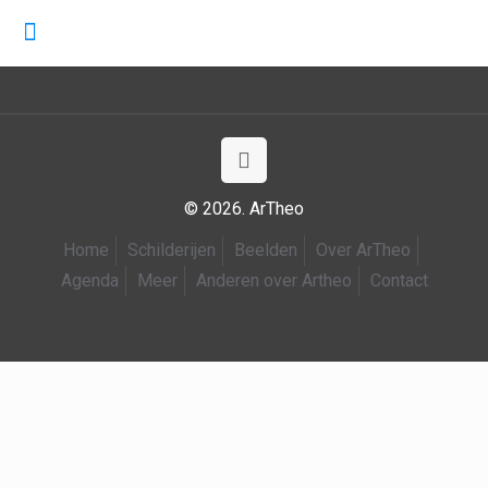
© 2026. ArTheo
Home
Schilderijen
Beelden
Over ArTheo
Agenda
Meer
Anderen over Artheo
Contact