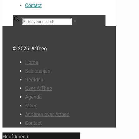
Contact
✕
© 2026. ArTheo
Home
Schilderijen
Beelden
Over ArTheo
Agenda
Meer
Anderen over Artheo
Contact
Hoofdmenu