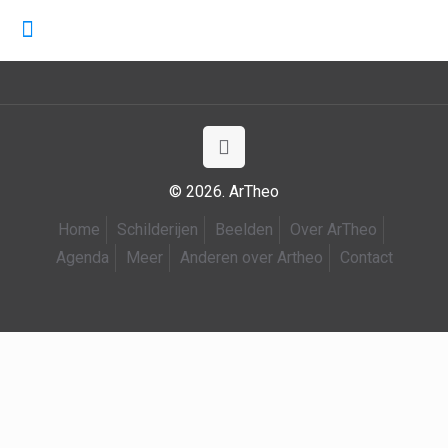
© 2026. ArTheo
Home
Schilderijen
Beelden
Over ArTheo
Agenda
Meer
Anderen over Artheo
Contact