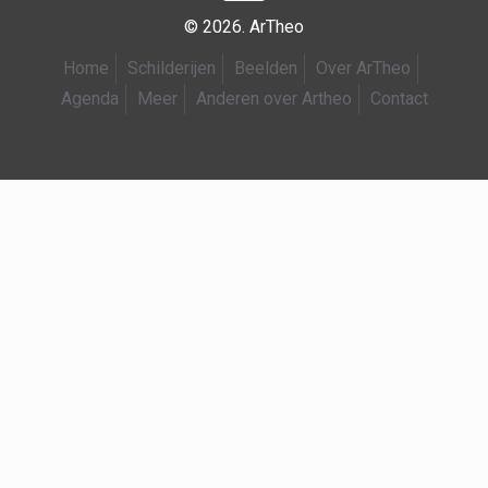
© 2026. ArTheo
Home
Schilderijen
Beelden
Over ArTheo
Agenda
Meer
Anderen over Artheo
Contact