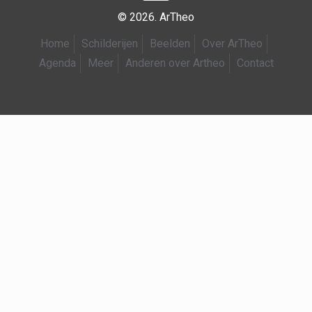
© 2026. ArTheo
Home
Schilderijen
Beelden
Over ArTheo
Agenda
Meer
Anderen over Artheo
Contact