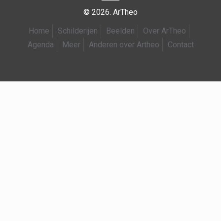
© 2026. ArTheo
Home
Schilderijen
Beelden
Over ArTheo
Agenda
Meer
Anderen over Artheo
Contact