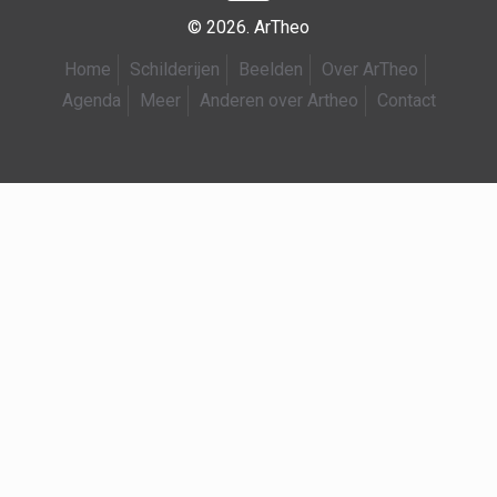
© 2026. ArTheo
Home
Schilderijen
Beelden
Over ArTheo
Agenda
Meer
Anderen over Artheo
Contact