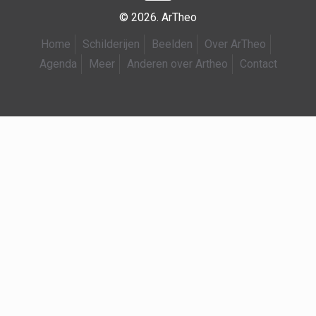
© 2026. ArTheo
Home
Schilderijen
Beelden
Over ArTheo
Agenda
Meer
Anderen over Artheo
Contact