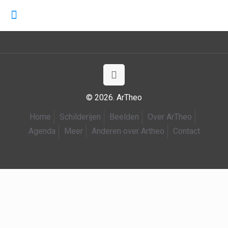
© 2026. ArTheo
Home
Schilderijen
Beelden
Over ArTheo
Agenda
Meer
Anderen over Artheo
Contact