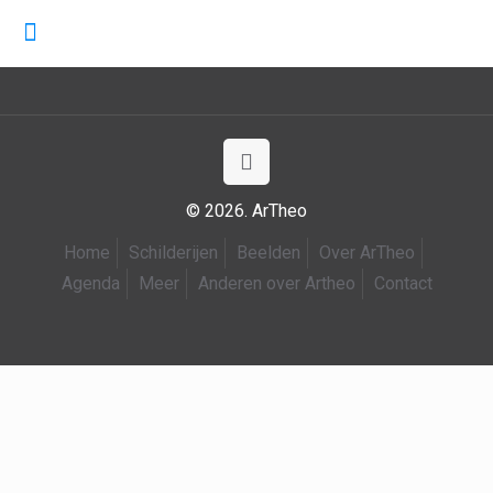
© 2026. ArTheo
Home
Schilderijen
Beelden
Over ArTheo
Agenda
Meer
Anderen over Artheo
Contact