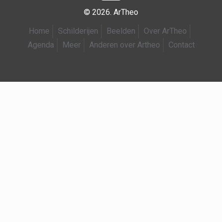
© 2026. ArTheo
Home
Schilderijen
Beelden
Over ArTheo
Agenda
Meer
Anderen over Artheo
Contact