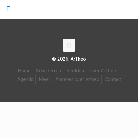
© 2026. ArTheo
Home
Schilderijen
Beelden
Over ArTheo
Agenda
Meer
Anderen over Artheo
Contact