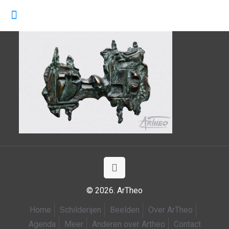
© 2026. ArTheo
Home
Schilderijen
Beelden
Over ArTheo
Agenda
Meer
Anderen over Artheo
Contact