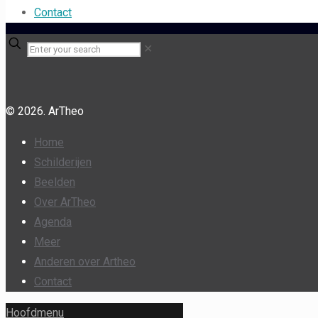
Contact
✕
© 2026. ArTheo
Home
Schilderijen
Beelden
Over ArTheo
Agenda
Meer
Anderen over Artheo
Contact
Hoofdmenu