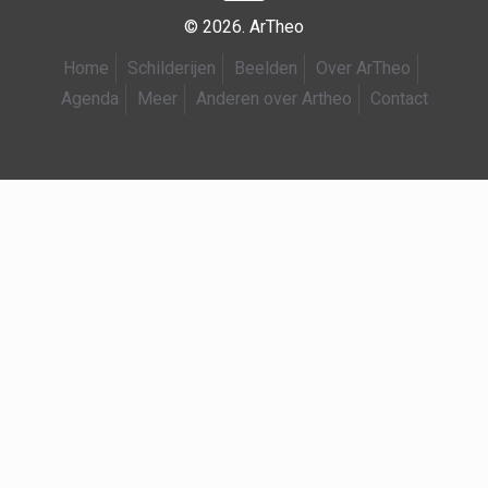
© 2026. ArTheo
Home
Schilderijen
Beelden
Over ArTheo
Agenda
Meer
Anderen over Artheo
Contact