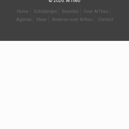
© 2026. ArTheo
Home
Schilderijen
Beelden
Over ArTheo
Agenda
Meer
Anderen over Artheo
Contact