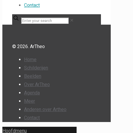
Contact
✕
© 2026. ArTheo
Home
Schilderijen
Beelden
Over ArTheo
Agenda
Meer
Anderen over Artheo
Contact
Hoofdmenu