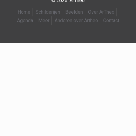
© 2026. ArTheo
Home
Schilderijen
Beelden
Over ArTheo
Agenda
Meer
Anderen over Artheo
Contact