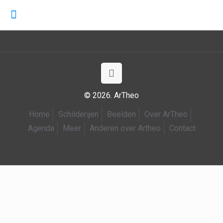
© 2026. ArTheo
Home
Schilderijen
Beelden
Over ArTheo
Agenda
Meer
Anderen over Artheo
Contact