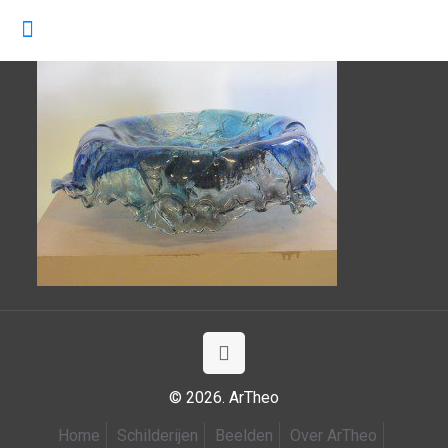
© 2026. ArTheo
Home
Schilderijen
Beelden
Over ArTheo