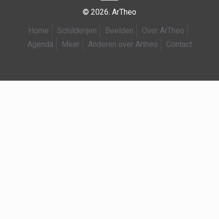
© 2026. ArTheo
Home
Schilderijen
Beelden
Over ArTheo
Agenda
Meer
Anderen over Artheo
Contact