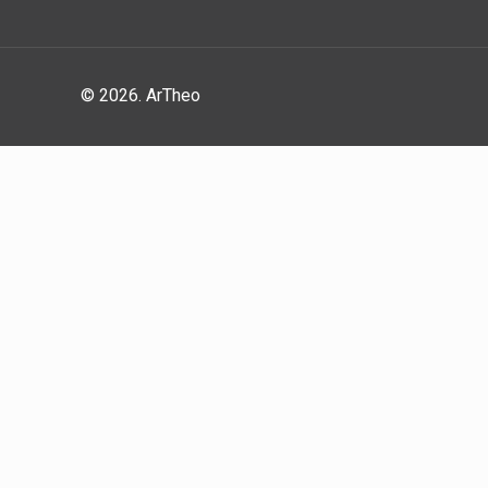
© 2026. ArTheo