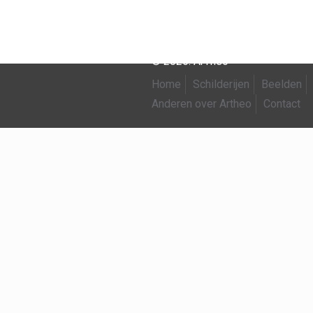
© 2026. ArTheo
Home
Schilderijen
Beelden
Anderen over Artheo
Contact