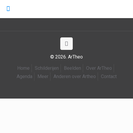
© 2026. ArTheo
Home
Schilderijen
Beelden
Over ArTheo
Agenda
Meer
Anderen over Artheo
Contact