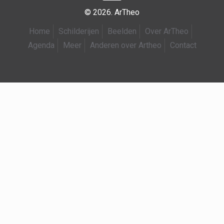
© 2026. ArTheo
Home
Schilderijen
Beelden
Over ArTheo
Agenda
Meer
Anderen over Artheo
Contact