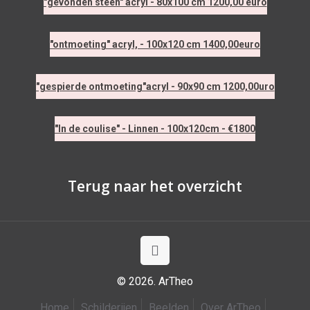
"gevonden steen" acryl - 80x100 cm 1200,00 euro
"ontmoeting" acryl, - 100x120 cm 1400,00euro
"gespierde ontmoeting"acryl - 90x90 cm 1200,00uro
"In de coulise" - Linnen - 100x120cm - €1800
Terug naar het overzicht
© 2026. ArTheo
Home
Schilderijen
Beelden
Over ArTheo