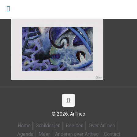
© 2026. ArTheo
Home
Schilderijen
Beelden
Over ArTheo
Agenda
Meer
Anderen over Artheo
Contact