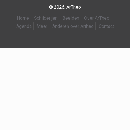
© 2026. ArTheo
Home
Schilderijen
Beelden
Over ArTheo
Agenda
Meer
Anderen over Artheo
Contact