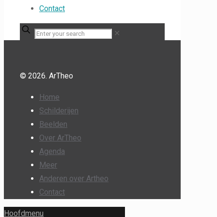
Contact
✕
© 2026. ArTheo
Home
Schilderijen
Beelden
Over ArTheo
Agenda
Meer
Anderen over Artheo
Contact
Hoofdmenu