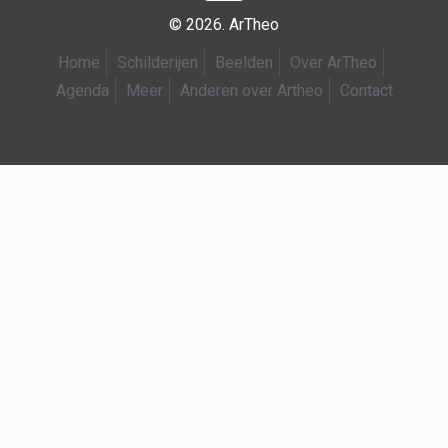
© 2026. ArTheo
Home
Schilderijen
Beelden
Over ArTheo
Agenda
Meer
Anderen over Artheo
Contact