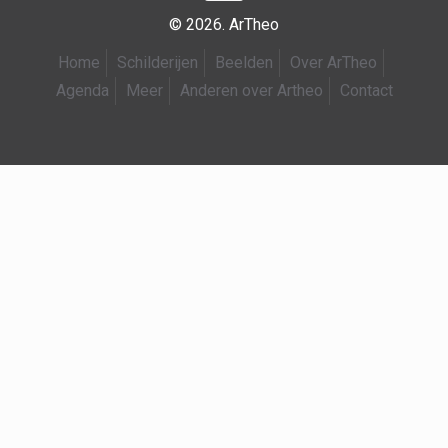
© 2026. ArTheo
Home
Schilderijen
Beelden
Over ArTheo
Agenda
Meer
Anderen over Artheo
Contact