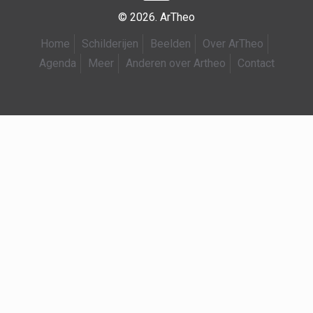
© 2026. ArTheo
Home
Schilderijen
Beelden
Over ArTheo
Agenda
Meer
Anderen over Artheo
Contact