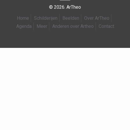
© 2026. ArTheo
Home
Schilderijen
Beelden
Over ArTheo
Agenda
Meer
Anderen over Artheo
Contact