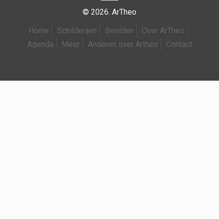
© 2026. ArTheo
Home
Schilderijen
Beelden
Over ArTheo
Agenda
Meer
Anderen over Artheo
Contact