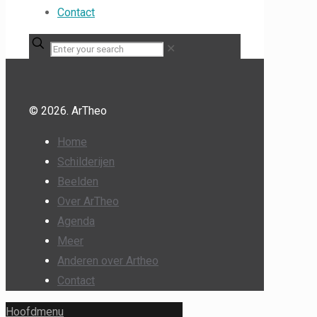
Contact
✕
© 2026. ArTheo
Home
Schilderijen
Beelden
Over ArTheo
Agenda
Meer
Anderen over Artheo
Contact
Hoofdmenu