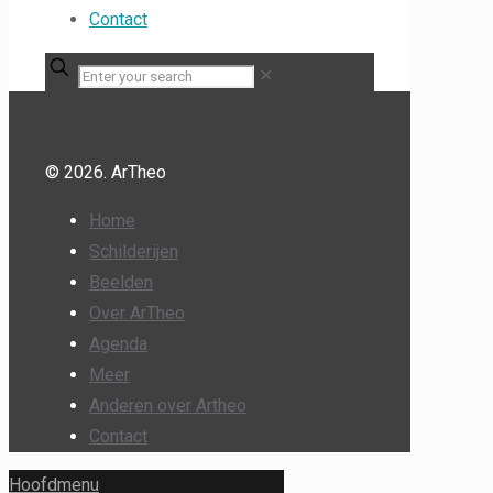
Contact
✕
© 2026. ArTheo
Home
Schilderijen
Beelden
Over ArTheo
Agenda
Meer
Anderen over Artheo
Contact
Hoofdmenu